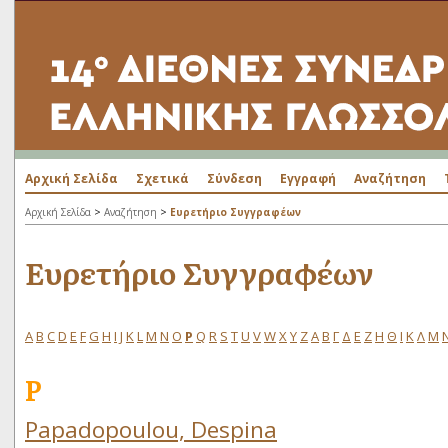
Αρχική Σελίδα
Σχετικά
Σύνδεση
Εγγραφή
Αναζήτηση
>
>
Αρχική Σελίδα
Αναζήτηση
Ευρετήριο Συγγραφέων
Ευρετήριο Συγγραφέων
A
B
C
D
E
F
G
H
I
J
K
L
M
N
O
P
Q
R
S
T
U
V
W
X
Y
Z
Α
Β
Γ
Δ
Ε
Ζ
Η
Θ
Ι
Κ
Λ
Μ
P
Papadopoulou, Despina