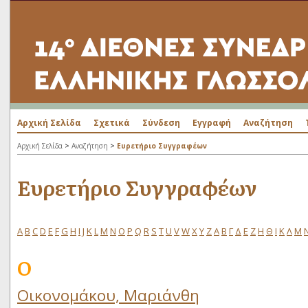
Αρχική Σελίδα
Σχετικά
Σύνδεση
Εγγραφή
Αναζήτηση
>
>
Αρχική Σελίδα
Αναζήτηση
Ευρετήριο Συγγραφέων
Ευρετήριο Συγγραφέων
A
B
C
D
E
F
G
H
I
J
K
L
M
N
O
P
Q
R
S
T
U
V
W
X
Y
Z
Α
Β
Γ
Δ
Ε
Ζ
Η
Θ
Ι
Κ
Λ
Μ
Ο
Οικονομάκου, Μαριάνθη