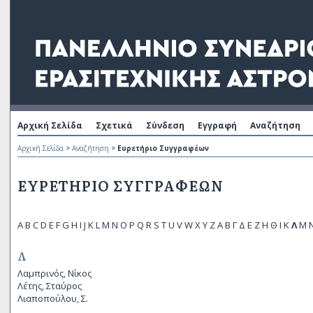
Αρχική Σελίδα
Σχετικά
Σύνδεση
Εγγραφή
Αναζήτηση
Αρχική Σελίδα
>
Αναζήτηση
>
Ευρετήριο Συγγραφέων
ΕΥΡΕΤΉΡΙΟ ΣΥΓΓΡΑΦΈΩΝ
A
B
C
D
E
F
G
H
I
J
K
L
M
N
O
P
Q
R
S
T
U
V
W
X
Y
Z
Α
Β
Γ
Δ
Ε
Ζ
Η
Θ
Ι
Κ
Λ
Μ
Λ
Λαμπρινός, Νίκος
Λέτης, Σταύρος
Λιαποπούλου, Σ.