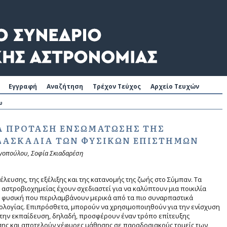
Εγγραφή
Αναζήτηση
Τρέχον Τεύχος
Αρχείο Τευχών
υ
Α ΠΡΌΤΑΣΗ ΕΝΣΩΜΆΤΩΣΗΣ ΤΗΣ
ΔΑΣΚΑΛΊΑ ΤΩΝ ΦΥΣΙΚΏΝ ΕΠΙΣΤΗΜΏΝ
γοπούλου, Σοφία Σκιαδαρέση
έλευσης, της εξέλιξης και της κατανομής της ζωής στο Σύμπαν. Τα
αστροβιοχημείας έχουν σχεδιαστεί για να καλύπτουν μια ποικιλία
τη φυσική που περιλαμβάνουν μερικά από τα πιο συναρπαστικά
ολογίας. Επιπρόσθετα, μπορούν να χρησιμοποιηθούν για την ενίσχυση
ην εκπαίδευση, δηλαδή, προσφέρουν έναν τρόπο επίτευξης
σης και αποτελούν γέφυρες μάθησης σε παραδοσιακούς τομείς των