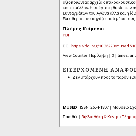
αξιοποιώντας αρχεία οπτικοακουστικού
και το μέλλον. Η υπέρτατη θυσία των 
Συνταγμάτων του Αγώνα αλλά και η ίδι
Ελευθερία που πηγάζει από μέσα τους 
Πλήρες Κείμενο:
PDF
DOI:
https://doi.org/10.26220/mused.51
View Counter: Περίληψη | 0 | times, and
ΕΙΣΕΡΧΌΜΕΝΗ ΑΝΑΦΟ
Δεν υπάρχουν προς το παρόν εισ
MUSED
| ISSN: 2654-1807 | Μουσείο Σ
Πασιθέη|
Βιβλιοθήκη & Κέντρο Πληρο