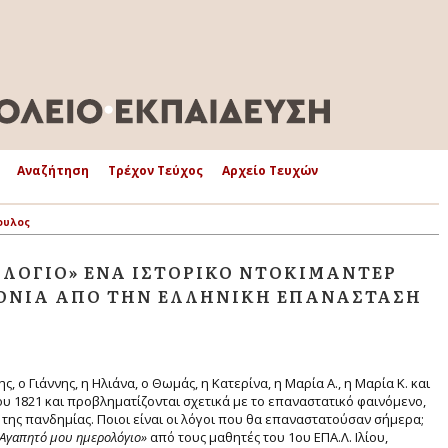
Αναζήτηση
Τρέχον Τεύχος
Αρχείο Τευχών
ουλος
ΛΌΓΙΟ» ΈΝΑ ΙΣΤΟΡΙΚΌ ΝΤΟΚΙΜΑΝΤΈΡ
ΡΌΝΙΑ ΑΠΌ ΤΗΝ ΕΛΛΗΝΙΚΉ ΕΠΑΝΆΣΤΑΣΗ
, ο Γιάννης, η Ηλιάνα, ο Θωμάς, η Κατερίνα, η Μαρία Α., η Μαρία Κ. και
ου 1821 και προβληματίζονται σχετικά με το επαναστατικό φαινόμενο,
 της πανδημίας. Ποιοι είναι οι λόγοι που θα επαναστατούσαν σήμερα;
Αγαπητό
μου
ημερολόγιο»
από τους μαθητές του 1ου ΕΠΑ.Λ. Ιλίου,