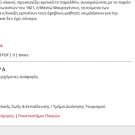
 υλικού, προσεγγίζει κριτικά το παρελθόν, συνομιλώντας με το παρόν
αγωνιστών του 1821, η Μαντώ Μαυρογένους, τα κείμενα των
α η Άνοιξη εμπνέουν τους έφηβους-μαθητές να μιλήσουν για την
και δεν έχει σύνορα.
04
 PDF | 0 | times
ΡΆ
ερχόμενες αναφορές.
χολικής Ζωής & Εκπαίδευσης / Τμήμα Διοίκησης Τουρισμού
φόρησης
|
Πανεπιστήμιο Πατρών