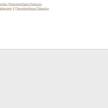
ογίας
,
Πανεπιστήμιο Πατρών
οφόρησης
|
Πανεπιστήμιο Πατρών