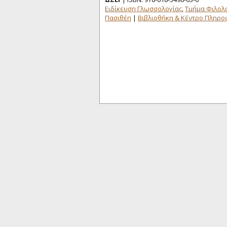
Ειδίκευση Γλωσσολογίας
,
Τμήμα Φιλολ
Πασιθέη
|
Βιβλιοθήκη & Κέντρο Πληρ