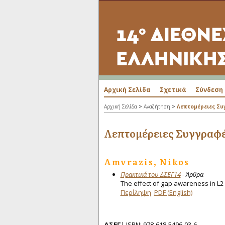
Αρχική Σελίδα
Σχετικά
Σύνδεση
>
>
Αρχική Σελίδα
Αναζήτηση
Λεπτομέρειες Σ
Λεπτομέρειες Συγγραφ
Amvrazis, Nikos
Πρακτικά του ΔΣΕΓ14
- Άρθρα
The effect of gap awareness in L2
Περίληψη
PDF (English)
ΔΣΕΓ
| ISBN: 978-618-5496-03-6