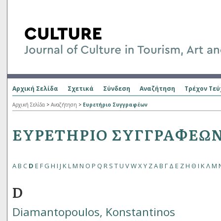
Αρχική Σελίδα
Σχετικά
Σύνδεση
Αναζήτηση
Τρέχον Τεύ
Αρχική Σελίδα
>
Αναζήτηση
>
Ευρετήριο Συγγραφέων
ΕΥΡΕΤΉΡΙΟ ΣΥΓΓΡΑΦΈΩ
A
B
C
D
E
F
G
H
I
J
K
L
M
N
O
P
Q
R
S
T
U
V
W
X
Y
Z
Α
Β
Γ
Δ
Ε
Ζ
Η
Θ
Ι
Κ
Λ
Μ
D
Diamantopoulos, Konstantinos