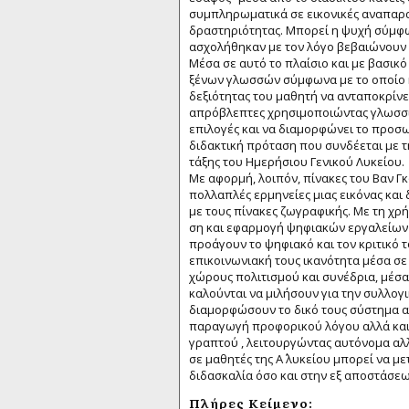
συμπληρωματικά σε εικονικές αναπαραστ
δραστηριότητας. Μπορεί η ψυχή σύμφων
ασχολήθηκαν με τον λόγο βεβαιώνουν 
Μέσα σε αυτό το πλαίσιο και με βασι
ξένων γλωσσών σύμφωνα με το οποίο η 
δεξιότητας του μαθητή να ανταποκρίνε
απρόβλεπτες χρησιμοποιώντας γλωσσι
επιλογές και να διαμορφώνει το προσ
διδακτική πρόταση που συνδέεται με τη
τάξης του Ημερήσιου Γενικού Λυκείου.
Με αφορμή, λοιπόν, πίνακες του Βαν Γκ
πολλαπλές ερμηνείες μιας εικόνας και 
με τους πίνακες ζωγραφικής. Με τη χρή
ση και εφαρμογή ψηφιακών εργαλείων 
προάγουν το ψηφιακό και τον κριτικό 
επικοινωνιακή τους ικανότητα μέσα σε
χώρους πολιτισμού και συνέδρια, μέσα
καλούνται να μιλήσουν για την συλλογι
διαμορφώσουν το δικό τους σύστημα α
παραγωγή προφορικού λόγου αλλά κα
γραπτού , λειτουργώντας αυτόνομα αλ
σε μαθητές της Α΄ λυκείου μπορεί να μ
διδασκαλία όσο και στην εξ αποστάσε
Πλήρες Κείμενο: