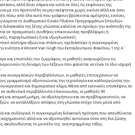
άσεις αλλά δίνει σάρκα και οστά σε όλες τις εκφάνσεις της
α με τον Αριστοτέλη να μην σκέφτεται χωρίς εικόνα αλλά και όσοι
ότι πίσω από όλα αυτά που γράφουν βρίσκονται αμέτρητες εικόνες.
κό γνώμονα το Διαθεματικό Ενιαίο Πλαίσιο Προγραμμάτων Σπουδών
διδασκαλία της ξένης γλώσσας καλείται να προάγει την ανάπτυξη της
ται σε πραγματικές συνθήκες επικοινωνίας προβλέψιμες ή
κές, παραγλωσσικές ή και εξωγλωσσικές
ωπικό σύστημα αξιών και στάσεων, σχεδιάστηκε η συγκεκριμένη
ν ενότητα 4 Vincent Van Gogh του Εκπαιδευτικού Φακέλου 1 της Α΄
ογκ και επιστολές του ζωγράφου, οι μαθητές αναγνωρίζουν τις
διερευνούν τη δύναμη των λέξεων που φαίνεται να είναι το ίδιο ισχυρή
-
και συνεργατικών περιβαλλόντων, οι μαθητές επιτυγχάνουν να
τους γραμματισμό αξιοποιώντας την τεχνολογία και καλλιεργώντας την
 συνεργατικό και δημοκρατικό κλίμα, Μέσα από εικονικές επισκέψεις σε
 σε αυθεντικά περιβάλλοντα επικοινωνίας, οι μαθητές 90
κή και ατομική μνήμη, να αξιολογήσουν και να προβληματιστούν, να
ξιών, να ανταλλάξουν απόψεις στη γλώσσα-στόχο τόσο μέσα από
ι
λά και συλλογικά. Η συγκεκριμένη διδακτική πρόταση που απευθύνεται
ετασχηματιστεί αλλά και να αξιοποιηθεί αυτούσια τόσο στη δια ζώσης
ως, ακολουθώντας το μοντέλο της ανεστραμμένης τάξης.