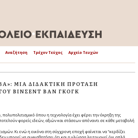
Αναζήτηση
Τρέχον Τεύχος
Αρχείο Τευχών
ΒΆ»: ΜΊΑ ΔΙΔΑΚΤΙΚΉ ΠΡΌΤΑΣΗ
ΤΟΥ ΒΊΝΣΕΝΤ ΒΑΝ ΓΚΟΓΚ
 πολυπολιτισμικό όπου η τεχνολογία έχει φέρει την έκρηξη της
ποτελούν φορείς ιδεών, αξιών και στάσεων απέναντι σε κάθε μεταβολή
ισμών. Κι ενώ η εικόνα στη σύγχρονη εποχή φαίνεται να “κερδίζει
δεν μπορεί να αμφισβητήσει ότι και η γλώσσα λειτουργεί όχι απλά