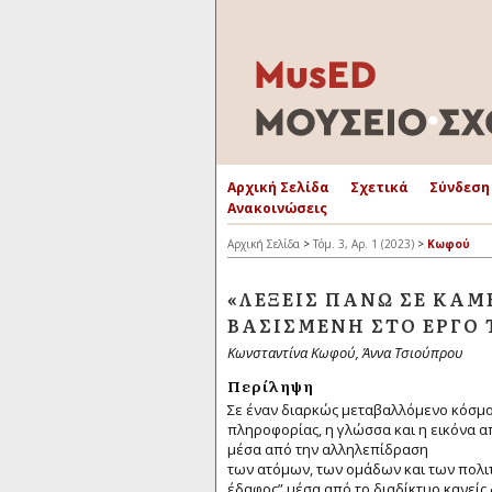
Αρχική Σελίδα
Σχετικά
Σύνδεση
Ανακοινώσεις
Αρχική Σελίδα
>
Τόμ. 3, Αρ. 1 (2023)
>
Κωφού
«ΛΈΞΕΙΣ ΠΆΝΩ ΣΕ ΚΑΜ
ΒΑΣΙΣΜΈΝΗ ΣΤΟ ΈΡΓΟ 
Κωνσταντίνα Κωφού, Άννα Τσιούπρου
Περίληψη
Σε έναν διαρκώς μεταβαλλόμενο κόσμο,
πληροφορίας, η γλώσσα και η εικόνα α
μέσα από την αλληλεπίδραση
των ατόμων, των ομάδων και των πολιτ
έδαφος” μέσα από το διαδίκτυο κανείς 