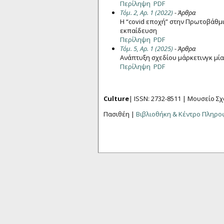
Περίληψη
PDF
Τόμ. 2, Αρ. 1 (2022)
- Άρθρα
Η “covid εποχή” στην Πρωτοβάθμ
εκπαίδευση
Περίληψη
PDF
Τόμ. 5, Αρ. 1 (2025)
- Άρθρα
Ανάπτυξη σχεδίου μάρκετινγκ μία
Περίληψη
PDF
Culture
| ISSN: 2732-8511 |
Μουσείο Σχ
Πασιθέη |
Βιβλιοθήκη & Κέντρο Πληρ