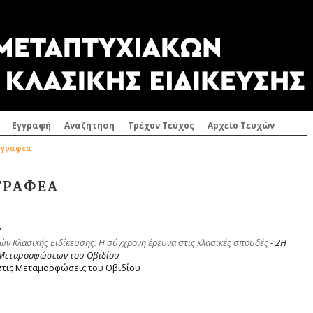
Εγγραφή
Αναζήτηση
Τρέχον Τεύχος
Αρχείο Τευχών
γγραφέα
ΓΡΑΦΈΑ
Α
ν Κλασικής Ειδίκευσης: Η σύγχρονη έρευνα στις κλασικές σπουδές
- 2Η
 Μεταμορφώσεων του Οβιδίου
στις Μεταμορφώσεις του Οβιδίου